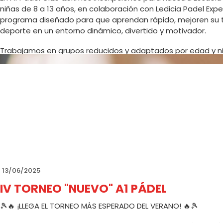
niñas de 8 a 13 años, en colaboración con Ledicia Padel Exper
programa diseñado para que aprendan rápido, mejoren su té
deporte en un entorno dinámico, divertido y motivador.
Trabajamos en grupos reducidos y adaptados por edad y ni
especializados y metodología enfocada en aprendizaje + div
que quieran volver a pista cada semana.
Plazas limitadas.
ENLACE SOLICITUD INSCRIPCIÓN
📞 Reserva de plaza e información: 658 923 423 (Llamada 
📍 A1 Pádel Club – C/ Galileo Galilei, 36 (A Coruña)
13/06/2025
IV TORNEO "NUEVO" A1 PÁDEL
🎾🔥 ¡LLEGA EL TORNEO MÁS ESPERADO DEL VERANO! 🔥🎾