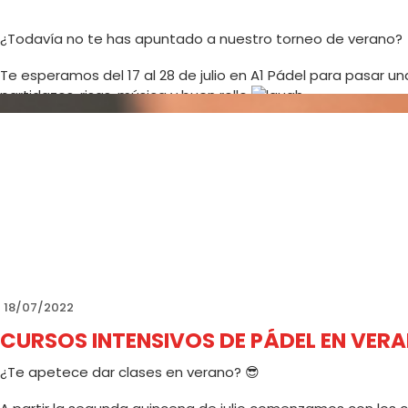
¿Todavía no te has apuntado a nuestro torneo de verano?
Te esperamos del 17 al 28 de julio en A1 Pádel para pasar u
partidazos, risas, música y buen rollo
Os podéis apuntar en la página www.mistorneosonline.com
Nos vemos!!!!
18/07/2022
CURSOS INTENSIVOS DE PÁDEL EN VER
¿Te apetece dar clases en verano? 😎