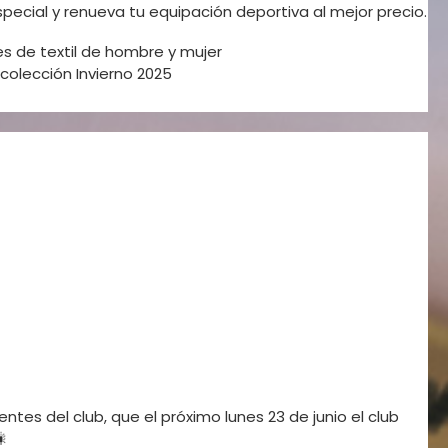
ecial y renueva tu equipación deportiva al mejor precio.
es de textil de hombre y mujer
 colección Invierno 2025
 la promoción.
 mayor importe.
a equiparte con la mejor calidad y comodidad.
onibles en tienda.
ión de artículos.
ios .
ntes del club, que el próximo lunes 23 de junio el club
🎇