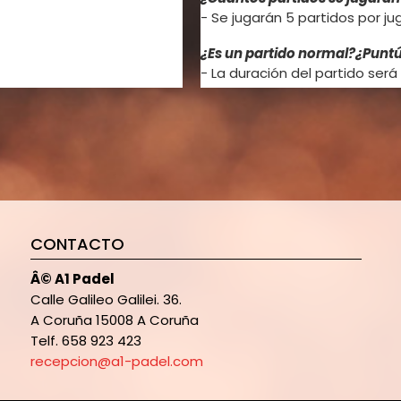
- Se jugarán 5 partidos por ju
Vamossss
¿Es un partido normal?¿Puntú
P.D: Estad atentos a nuestra
- La duración del partido será
sorpresas!!
juego ganado, el jugador gan
¿Siempre se juega con la mis
- No. Los partidos que se ju
¿Cuánto dura el ranking?
- El ranking comenzará el 1 de f
¿Qué pasará el viernes 3 de ju
CONTACTO
- Los 4 mejores clasificados de
decidirán por sorteo. Al gana
Â© A1 Padel
Calle Galileo Galilei. 36.
A Coruña 15008 A Coruña
Telf. 658 923 423
OBJETIVOS DEL RANKING M
recepcion@a1-padel.com
1. Saber jugar con diferente