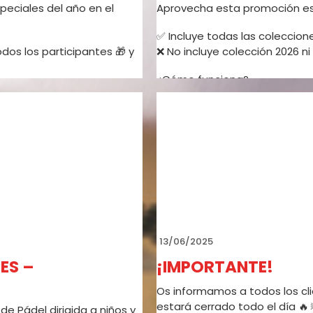
peciales del año en el
Aprovecha esta promoción esp
✅ Incluye todas las coleccion
dos los participantes 🎁 y
❌ No incluye colección 2026 ni
¿Cómo funciona?
🛍️ Elige 2 prendas textiles de
💰 Solo pagarás la prenda de
Una oportunidad perfecta par
📍 Consulta los artículos disp
10/v-torneo-nuevo-a1-padel
Promoción válida sobre selecc
No admite devolución ni camb
13/06/2025
ES –
¡IMPORTANTE!
Os informamos a todos los clie
estará cerrado todo el día 🔥
de Pádel dirigida a niños y