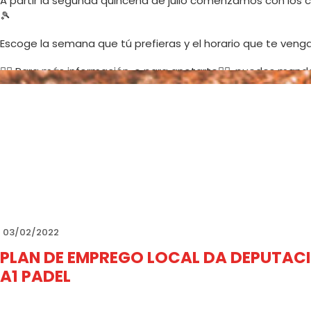
A partir la segunda quincena de julio comenzamos con los c
🎾
Escoge la semana que tú prefieras y el horario que te veng
👉🏻 Para más información, o para anotarte✍🏻, puedes man
647797879 o un email a nuestro correo recepcion@a1-pad
Vamos con todo 🔥
03/02/2022
PLAN DE EMPREGO LOCAL DA DEPUTAC
A1 PADEL