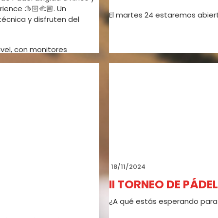
ience 🫱🏻‍🫲🏼. Un
El martes 24 estaremos abiert
cnica y disfruten del
vel, con monitores
ersión. Nuestro objetivo:
o WhatsApp)
18/11/2024
II TORNEO DE PÁDE
¿A qué estás esperando para