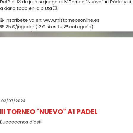
Del 2 al 13 de julio se juega el IV Torneo “Nuevo” A1 Pádel y 
a darlo todo en la pista 💥
📝 Inscríbete ya en: www.mistorneosonline.es
💸 25 €/jugador (12 € si es tu 2ª categoría)
📅 Hasta el 29/6 o hasta que se completen inscripciones
🏆 Categorías para todos los niveles:
Masculino, Femenino, Mixto, Iniciación… ¡Elige la tuya y a jugar
🎁 Welcome pack para todos los participantes:
👕 Camiseta oficial
🍻 5 cañas de Alhambra GRATIS
🛍️ 5 € de descuento en nuestra tienda Drop Shot
Y como siempre… ¡tendremos sorteo de regalos de todos nue
03/07/2024
III TORNEO "NUEVO" A1 PADEL
📲 Info por WhatsApp: 658 923 423
⚠️ ¡Corre que vuelan, que aquí el que no se apunta… lo ve de
Bueeeeenos días!!!