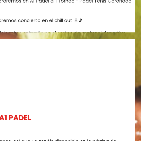
ebraremos en A1 Padel el I Torneo - Padel Tenis Coronado
dremos concierto en el chill out 🎸🎵
articipantes entrarán en el sorteo de material deportivo,
e semana y… alguna sorpresa más 😎
a que se sorteará 1 pala Víbora Lethal Attack y 1 pala
 disfrutar unos días de padel 🎾, música en directo, y
w.mistorneosonline.es o escribiéndonos por WhatsApp al
A1 PADEL