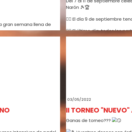
Del 7 al 11 de septiembre cel
Narón 🎾🏆
👉🏻 El día 9 de septiembre ten
na gran semana llena de
👉🏻 El último día, todos los p
bonos de clases, packs fin d
🔥 También habrá una rifa en l
Víbora Lethal Hybrid
Te esperamos en @a1padel para
muchas sorpresas más !!
👩‍💻 Puedes apuntarte en ww
647797879
03/05/2022
ANO
II TORNEO "NUEVO" 
Ganas de torneo???