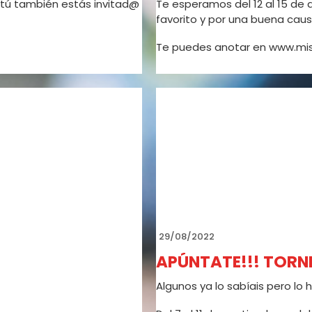
sí, tú también estás invitad@
Te esperamos del 12 al 15 de 
favorito y por una buena cau
Te puedes anotar en www.mis
!
stros colaboradores! ❤️‍🔥
29/08/2022
APÚNTATE!!! TORNE
sde la grada! 👀🎾
Algunos ya lo sabíais pero lo 