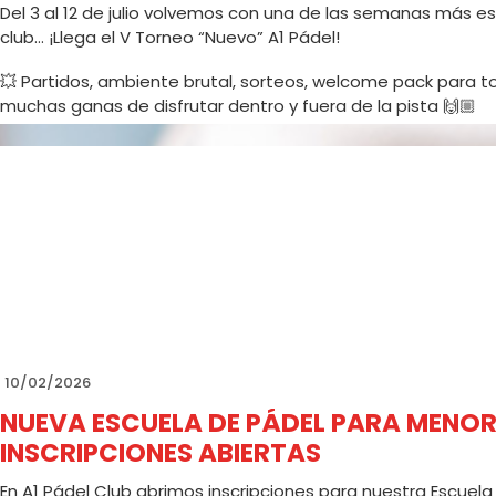
Del 3 al 12 de julio volvemos con una de las semanas más es
club… ¡Llega el V Torneo “Nuevo” A1 Pádel!
💥 Partidos, ambiente brutal, sorteos, welcome pack para to
muchas ganas de disfrutar dentro y fuera de la pista 🙌🏼
➡️ Categorías masculinas, femeninas, mixtas e iniciación
➡️ Inscripciones abiertas hasta el 30/6 o completar plazas
➡️ Nivelazo, buen rollo y mucho pádel 😎
📲 Inscripciones en:
https://mistorneosonline.es/torneo/14
Cualquier duda: 📞 658 923 423
¿Quién se apunta? 👀🎾
10/02/2026
NUEVA ESCUELA DE PÁDEL PARA MENOR
INSCRIPCIONES ABIERTAS
En A1 Pádel Club abrimos inscripciones para nuestra Escuela 